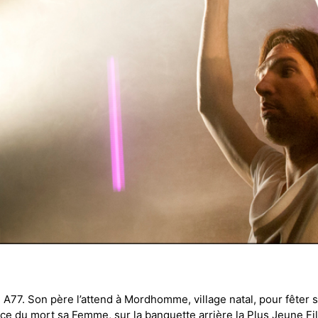
te A77. Son père l’attend à Mordhomme, village natal, pour fêter
lace du mort sa Femme, sur la banquette arrière la Plus Jeune Fil