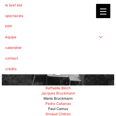
le bref été
Equipe
Permuta
spectacles
de
PPP
Menu
Permuta
équipe
de
calendrier
Menu
contact
crédits
Raffaëlle Bloch
Jacques Bruckmann
Marie Bruckmann
Pedro Cabanas
Paul Camus
Arnaud Chéron